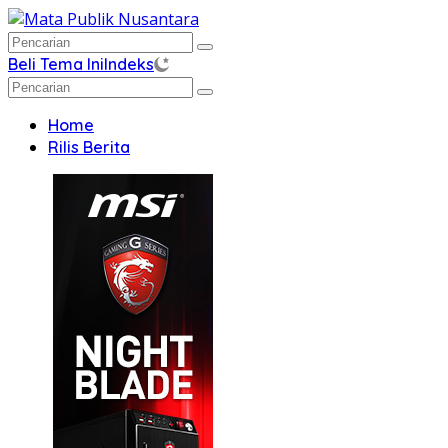
Langsung
ke
konten
Beli Tema Ini
Indeks
Home
Rilis Berita