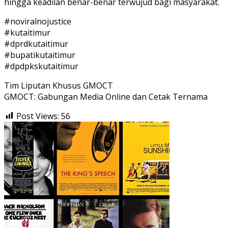
hingga keadilan benar-benar terwujud bagi masyarakat.
#noviralnojustice
#kutaitimur
#dprdkutaitimur
#bupatikutaitimur
#dpdpkskutaitimur
Tim Liputan Khusus GMOCT
GMOCT: Gabungan Media Online dan Cetak Ternama
Post Views:
56