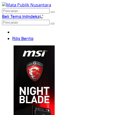
Langsung
ke
konten
Beli Tema Ini
Indeks
Home
Rilis Berita