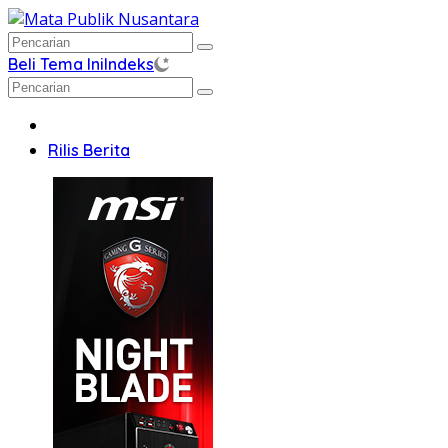
Langsung
ke
konten
Beli Tema Ini
Indeks
Home
Rilis Berita