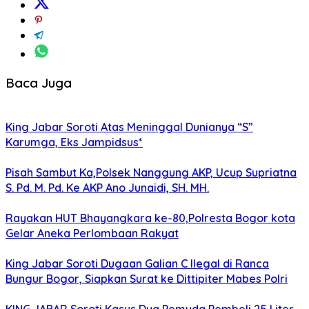
Baca Juga
King Jabar Soroti Atas Meninggal Dunianya “S”
Karumga, Eks Jampidsus*
Pisah Sambut Ka,Polsek Nanggung AKP, Ucup Supriatna
S. Pd. M. Pd. Ke AKP Ano Junaidi, SH. MH.
Rayakan HUT Bhayangkara ke-80,Polresta Bogor kota
Gelar Aneka Perlombaan Rakyat
King Jabar Soroti Dugaan Galian C Ilegal di Ranca
Bungur Bogor, Siapkan Surat ke Dittipiter Mabes Polri
KING JABAR Soroti Kasus Dua Pemuda Pembeli 25 Liter