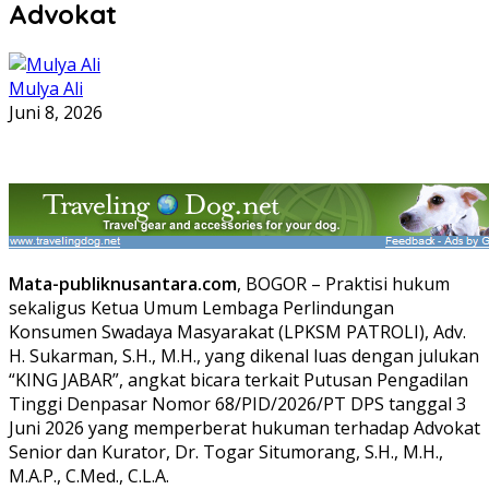
Advokat
Mulya Ali
Juni 8, 2026
Mata-publiknusantara.com
, BOGOR – Praktisi hukum
sekaligus Ketua Umum Lembaga Perlindungan
Konsumen Swadaya Masyarakat (LPKSM PATROLI), Adv.
H. Sukarman, S.H., M.H., yang dikenal luas dengan julukan
“KING JABAR”, angkat bicara terkait Putusan Pengadilan
Tinggi Denpasar Nomor 68/PID/2026/PT DPS tanggal 3
Juni 2026 yang memperberat hukuman terhadap Advokat
Senior dan Kurator, Dr. Togar Situmorang, S.H., M.H.,
M.A.P., C.Med., C.L.A.