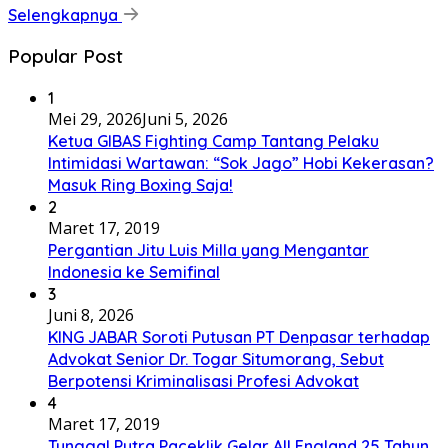
Selengkapnya
Popular Post
1
Mei 29, 2026
Juni 5, 2026
Ketua GIBAS Fighting Camp Tantang Pelaku
Intimidasi Wartawan: “Sok Jago” Hobi Kekerasan?
Masuk Ring Boxing Saja!
2
Maret 17, 2019
Pergantian Jitu Luis Milla yang Mengantar
Indonesia ke Semifinal
3
Juni 8, 2026
KING JABAR Soroti Putusan PT Denpasar terhadap
Advokat Senior Dr. Togar Situmorang, Sebut
Berpotensi Kriminalisasi Profesi Advokat
4
Maret 17, 2019
Tunggal Putra Paceklik Gelar All England 25 Tahun,