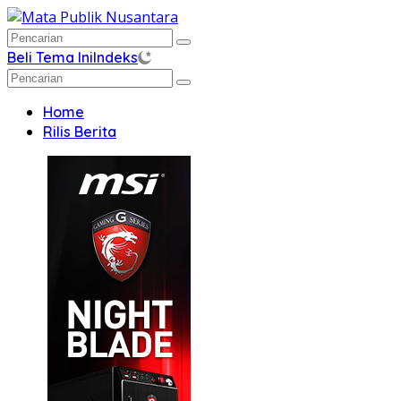
Langsung
ke
konten
Beli Tema Ini
Indeks
Home
Rilis Berita