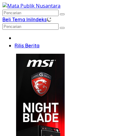
Langsung
ke
konten
Beli Tema Ini
Indeks
Home
Rilis Berita