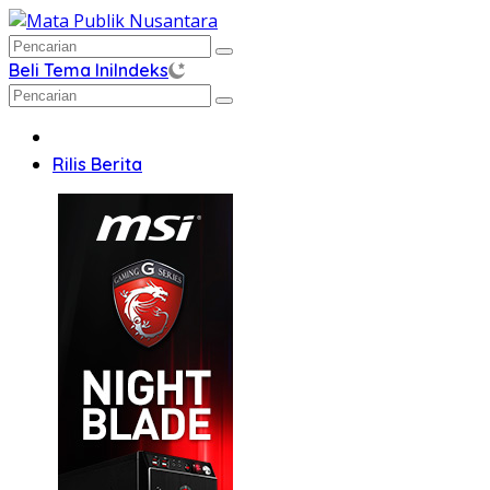
Langsung
ke
konten
Beli Tema Ini
Indeks
Home
Rilis Berita