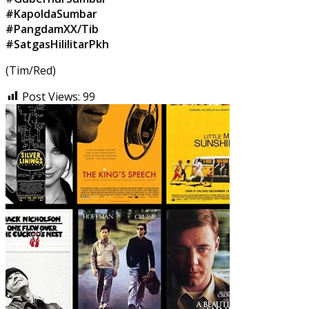
#KapoldaSumbar
#PangdamXX/Tib
#SatgasHililitarPkh
(Tim/Red)
Post Views:
99