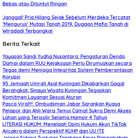
Bebas atau Dituntut Ringan
Janggal! Pria Hilang Sejak Sebelum Merdeka Tercatat
‘Mengurus’ Mutasi Tanah 2019, Dugaan Mafia Tanah di
Wiradadi Terbongkar
Berita Terkait
Yayasan Sandi Yudha Nusantara: Pengaturan Denda
Damai dalam RUU Kejaksaan Perlu Dirumuskan secara
Tegas demi Menjaga Integritas Sistem Pemberantasan
Korupsi
95 Jemaah Umrah Asal Kuningan Dikabarkan Gagal
Berangkat, Sinaya Wisata Kuningan Tegaskan
Komitmen Layanan Sesuai Aturan
Pasca Viral!!!: Ombudsman Jabar Sarankan Kuasa
Pelapor dan Ahli Waris Temui Camat Sukra Demi Akses
Lahan yang Terisolir Selama Hampir 4 Tahun
LITERASI HUKUM: Menelaah Opini Hukum Akun TikTok
Ajicakra dalam Perspektif KUHP dan UU ITE
Jelang Sidang Tuntutan Tambang Emas Paningkaban,