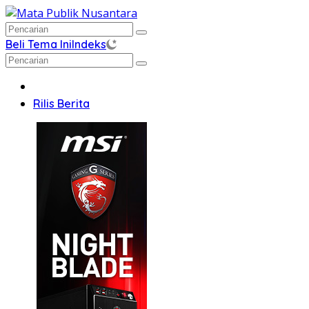
Langsung
ke
konten
Beli Tema Ini
Indeks
Home
Rilis Berita