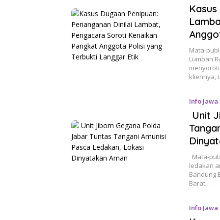
Kasus 
Lambat
Anggot
Mata-publ
Lumban Ra
menyoroti
kliennya,
Info Jawa
Unit J
Tangan
Dinya
Mata-publ
ledakan a
Bandung B
Barat…
Info Jawa