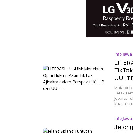
Info Jawa
LITER
TikTok
UU IT
Mata-publ
Cetak Ter
Jepara. Tu
Kuasa H
Info Jawa
Jelan