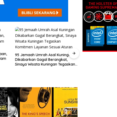
aan,
95 Jemaah Umrah Asal Kuningan
dam
Dikabarkan Gagal Berangkat,
Runtuhnya Keperc
Sinaya Wisata Kuningan Tegaskan
PPWI Jateng dan
Komitmen Layanan Sesuai Aturan
Usut Tuntas Kasu
Diperas” Bupati 
Oknum KPK