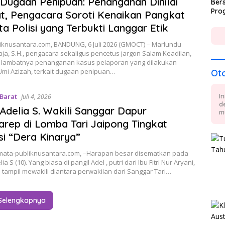
Dugaan Penipuan: Penanganan Dinilai
Bers
Pro
, Pengacara Soroti Kenaikan Pangkat
a Polisi yang Terbukti Langgar Etik
iknusantara.com, BANDUNG, 6 Juli 2026 (GMOCT) – Marlundu
ja, S.H., pengacara sekaligus pencetus jargon Salam Keadilan,
 lambatnya penanganan kasus pelaporan yang dilakukan
 Umi Azizah, terkait dugaan penipuan…
Ot
 Barat
I
Juli 4, 2026
d
 Adelia S. Wakili Sanggar Dapur
m
rep di Lomba Tari Jaipong Tingkat
si “Dera Kinarya”
ata-publiknusantara.com, –Harapan besar disematkan pada
ia S (10). Yang biasa di pangil Adel , putri dari Ibu Fitri Nur Aryani,
tampil mewakili diantara perwakilan dari Sanggar Tari…
Selengkapnya