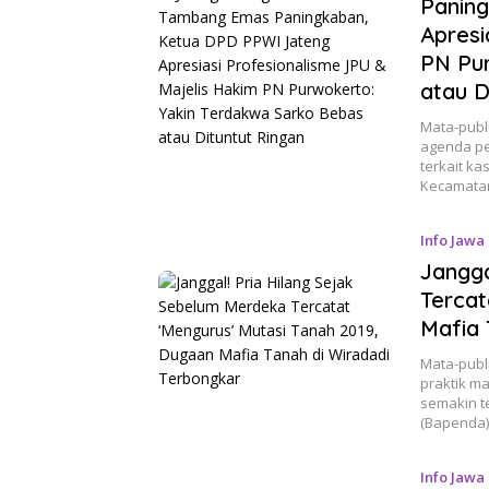
Panin
Apresi
PN Pu
atau D
Mata-publ
agenda pe
terkait k
Kecamatan
Info Jawa
Jangga
Tercat
Mafia 
Mata-publ
praktik ma
semakin t
(Bapenda)
Info Jawa