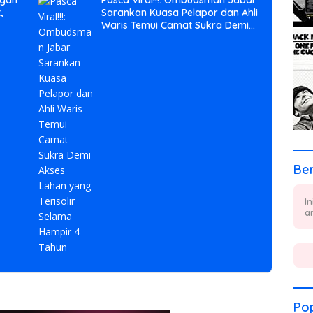
ngan
Pasca Viral!!!: Ombudsman Jabar
,
Sarankan Kuasa Pelapor dan Ahli
Waris Temui Camat Sukra Demi
n
Akses Lahan yang Terisolir
Selama Hampir 4 Tahun
Ber
I
a
Pop