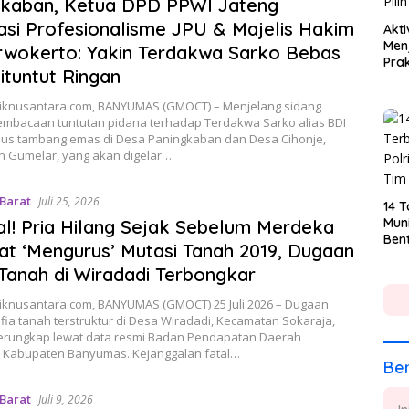
gkaban, Ketua DPD PPWI Jateng
asi Profesionalisme JPU & Majelis Hakim
Akti
Menj
rwokerto: Yakin Terdakwa Sarko Bebas
Prak
ituntut Ringan
Nila
iknusantara.com, BANYUMAS (GMOCT) – Menjelang sidang
mbacaan tuntutan pidana terhadap Terdakwa Sarko alias BDI
asus tambang emas di Desa Paningkaban dan Desa Cihonje,
 Gumelar, yang akan digelar…
 Barat
Juli 25, 2026
14 
Muni
l! Pria Hilang Sejak Sebelum Merdeka
Ben
at ‘Mengurus’ Mutasi Tanah 2019, Dugaan
Tanah di Wiradadi Terbongkar
iknusantara.com, BANYUMAS (GMOCT) 25 Juli 2026 – Dugaan
fia tanah terstruktur di Desa Wiradadi, Kecamatan Sokaraja,
erungkap lewat data resmi Badan Pendapatan Daerah
 Kabupaten Banyumas. Kejanggalan fatal…
Ber
 Barat
Juli 9, 2026