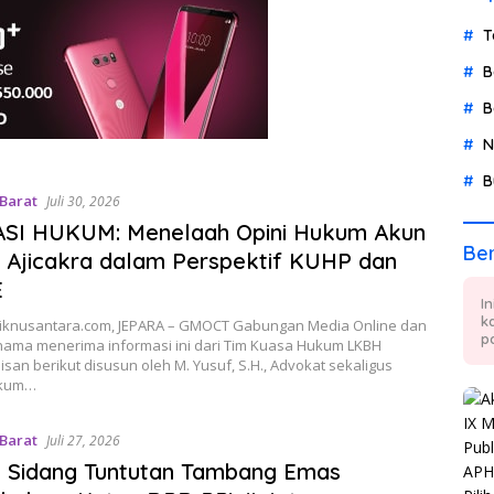
T
B
B
N
B
 Barat
Juli 30, 2026
ASI HUKUM: Menelaah Opini Hukum Akun
Ber
 Ajicakra dalam Perspektif KUHP dan
E
I
k
iknusantara.com, JEPARA – GMOCT Gabungan Media Online dan
p
nama menerima informasi ini dari Tim Kuasa Hukum LKBH
lisan berikut disusun oleh M. Yusuf, S.H., Advokat sekaligus
ukum…
 Barat
Juli 27, 2026
g Sidang Tuntutan Tambang Emas