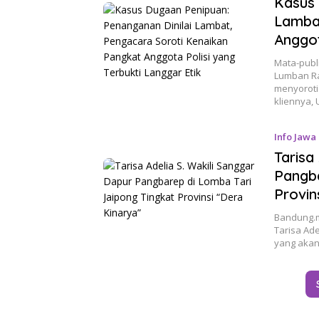
Kasus 
Lambat
Anggot
Mata-publ
Lumban Ra
menyoroti
kliennya,
Info Jawa
Tarisa
Pangba
Provin
Bandung.m
Tarisa Adel
yang akan 