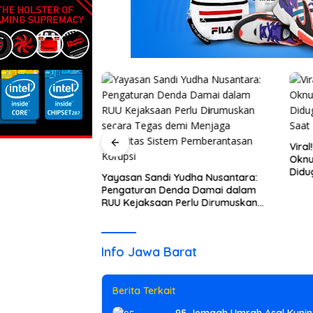
Pentingnya
Vira
n Penegakan
Oknu
 Depan
Didug
Yayasan Sandi Yudha Nusantara:
luh Kota
Bung
Pengaturan Denda Damai dalam
Info Jawa Barat
Agustus 1, 2026
RUU Kejaksaan Perlu Dirumuskan
Yayasan Sandi Yudha N
secara Tegas demi Menjaga
Integritas Sistem Pemberantasan
Damai dalam RUU Kejak
Korupsi
Info Jawa Barat
Tegas demi Menjaga Int
Korupsi
Berita Terkait