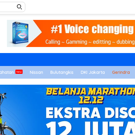
ahatan
Nissan
Bulutangkis
DKI Jakarta
Gerindra