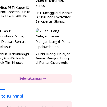
vitas PETI Kapur IX
adi Sorotan Publik
PETI Menggila di Kapur
tik Upeti : APH Di
IX : Puluhan Excavator
i Tebang Pilih
Beroperasi Siang
Malam, APH Didesak
Bertindak Serius
Tahun Terbunuhnya
2 Hari Hilang, Nelayan
r, Polri Didesak
Tewas Mengambang
tuk Tim Khusus
di Pantai Cipalawah
Garut
Selengkapnya
ita Kriminal