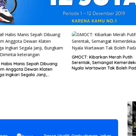
GMOCT: Kibarkan Merah Putih
Serentak, Semangat Kemerdek
l! Habis Manis Sepah Dibuang:
Nyala Wartawan Tak Boleh Pa
m Anggota Dewan Klaten
a Ingkari Segala Janji,
kam Saat Dimintai keterangan
usantara: Pengaturan Denda
saan Perlu Dirumuskan secara
egritas Sistem Pemberantasan