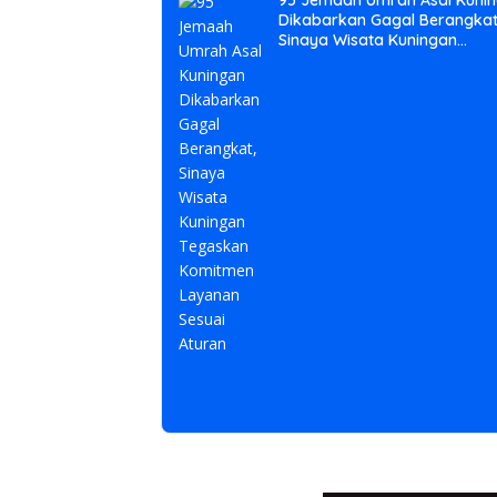
95 Jemaah Umrah Asal Kuni
Dikabarkan Gagal Berangkat
Sinaya Wisata Kuningan
Tegaskan Komitmen Layana
Sesuai Aturan