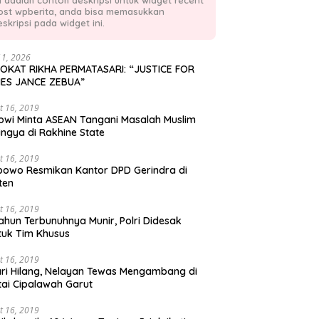
ni adalah contoh deskripsi untuk widget recent
ost wpberita, anda bisa memasukkan
skripsi pada widget ini.
11, 2026
OKAT RIKHA PERMATASARI: “JUSTICE FOR
ES JANCE ZEBUA”
t 16, 2019
owi Minta ASEAN Tangani Masalah Muslim
ngya di Rakhine State
t 16, 2019
bowo Resmikan Kantor DPD Gerindra di
ten
t 16, 2019
ahun Terbunuhnya Munir, Polri Didesak
tuk Tim Khusus
t 16, 2019
ari Hilang, Nelayan Tewas Mengambang di
tai Cipalawah Garut
t 16, 2019