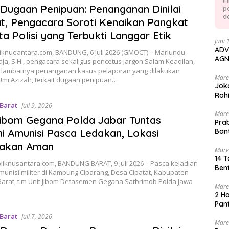
I
Dugaan Penipuan: Penanganan Dinilai
p
de
, Pengacara Soroti Kenaikan Pangkat
a Polisi yang Terbukti Langgar Etik
Juni 
ADV
iknueantara.com, BANDUNG, 6 Juli 2026 (GMOCT) – Marlundu
AGN
ja, S.H., pengacara sekaligus pencetus jargon Salam Keadilan,
 lambatnya penanganan kasus pelaporan yang dilakukan
Mare
 Umi Azizah, terkait dugaan penipuan…
Jok
Rohi
 Barat
Juli 9, 2026
Mare
ibom Gegana Polda Jabar Tuntas
Pra
i Amunisi Pasca Ledakan, Lokasi
Ban
takan Aman
Mare
14 T
iknusantara.com, BANDUNG BARAT, 9 Juli 2026 – Pasca kejadian
Ben
munisi militer di Kampung Ciparang, Desa Cipatat, Kabupaten
arat, tim Unit Jibom Detasemen Gegana Satbrimob Polda Jawa
Mare
2 H
Pan
 Barat
Juli 7, 2026
Mare