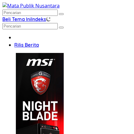
Langsung
ke
konten
Beli Tema Ini
Indeks
Home
Rilis Berita