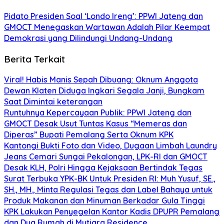
Pidato Presiden Soal ‘Londo Ireng’: PPWI Jateng dan
GMOCT Menegaskan Wartawan Adalah Pilar Keempat
Demokrasi yang Dilindungi Undang-Undang
Berita Terkait
Viral! Habis Manis Sepah Dibuang: Oknum Anggota
Dewan Klaten Diduga Ingkari Segala Janji, Bungkam
Saat Dimintai keterangan
Runtuhnya Kepercayaan Publik: PPWI Jateng dan
GMOCT Desak Usut Tuntas Kasus “Memeras dan
Diperas” Bupati Pemalang Serta Oknum KPK
Kantongi Bukti Foto dan Video, Dugaan Limbah Laundry
Jeans Cemari Sungai Pekalongan, LPK-RI dan GMOCT
Desak KLH, Polri Hingga Kejaksaan Bertindak Tegas
Surat Terbuka YPK-BK Untuk Presiden RI: Muh Yusuf, SE.,
SH., MH., Minta Regulasi Tegas dan Label Bahaya untuk
Produk Makanan dan Minuman Berkadar Gula Tinggi
KPK Lakukan Penyegelan Kantor Kadis DPUPR Pemalang
dan Dua Rumah di Mutiara Residence