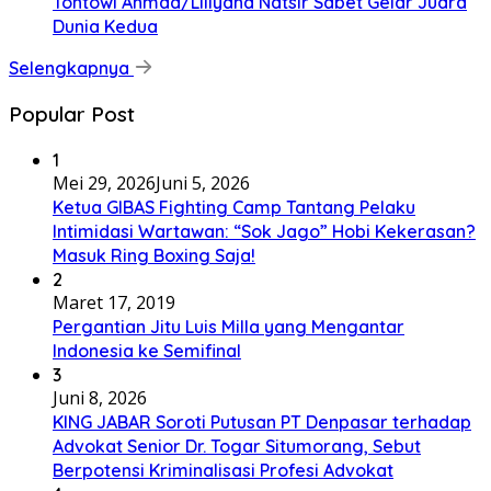
Tontowi Ahmad/Liliyana Natsir Sabet Gelar Juara
Dunia Kedua
Selengkapnya
Popular Post
1
Mei 29, 2026
Juni 5, 2026
Ketua GIBAS Fighting Camp Tantang Pelaku
Intimidasi Wartawan: “Sok Jago” Hobi Kekerasan?
Masuk Ring Boxing Saja!
2
Maret 17, 2019
Pergantian Jitu Luis Milla yang Mengantar
Indonesia ke Semifinal
3
Juni 8, 2026
KING JABAR Soroti Putusan PT Denpasar terhadap
Advokat Senior Dr. Togar Situmorang, Sebut
Berpotensi Kriminalisasi Profesi Advokat