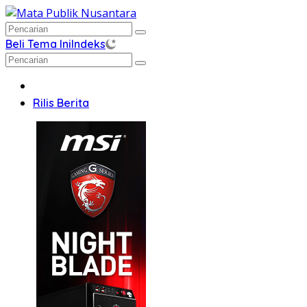
Langsung
ke
konten
Beli Tema Ini
Indeks
Home
Rilis Berita