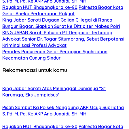
S. Pd. M. Pd. Ke AKP Ano Junaidi, SH. MH.
Rayakan HUT Bhayangkara ke-80,Polresta Bogor kota
Gelar Aneka Perlombaan Rakyat
King Jabar Soroti Dugaan Galian C Ilegal di Ranca
Bungur Bogor, Siapkan Surat ke Dittipiter Mabes Polri
KING JABAR Soroti Putusan PT Denpasar terhadap
Advokat Senior Dr. Togar Situmorang, Sebut Berpotensi
Kriminalisasi Profesi Advokat
Pemdes Padurenan Gelar Pengajian Syahriahan
Kecamatan Gunung Sindur
Rekomendasi untuk kamu
King Jabar Soroti Atas Meninggal Dunianya “S”
Karumga, Eks Jampidsus*
Pisah Sambut Ka,Polsek Nanggung AKP, Ucup Supriatna
S. Pd. M. Pd. Ke AKP Ano Junaidi, SH. MH.
Rayakan HUT Bhayangkara ke-80,Polresta Bogor kota