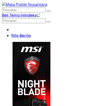
Langsung
ke
konten
Beli Tema Ini
Indeks
Home
Rilis Berita