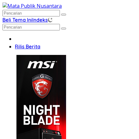
Langsung
ke
konten
Beli Tema Ini
Indeks
Home
Rilis Berita