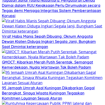
Yayasan Sandi Yudha Nusantara: Pengaturan Denda
Damai dalam RUU Kejaksaan Perlu Dirumuskan secara
Tegas demi Menjaga Integritas Sistem Pemberantasan
Korupsi
Viral! Habis Manis Sepah Dibuang: Oknum Anggota
Dewan Klaten Diduga Ingkari Segala Janji, Bungkam
Saat Dimintai keterangan
GMOCT: Kibarkan Merah Putih Serentak, Semangat
Kemerdekaan, Nyala Wartawan Tak Boleh Padam
95 Jemaah Umrah Asal Kuningan Dikabarkan Gagal
Berangkat, Sinaya Wisata Kuningan Tegaskan
Komitmen Layanan Sesuai Aturan